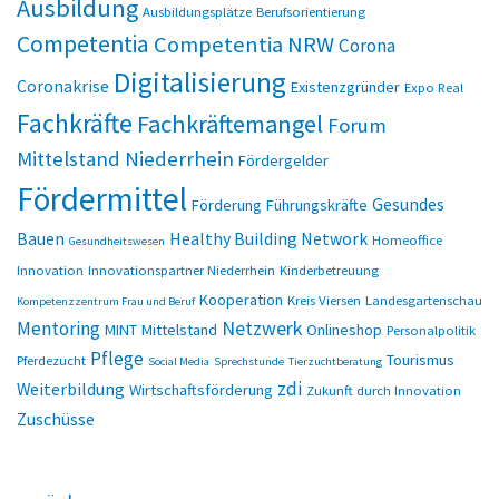
Ausbildung
Ausbildungsplätze
Berufsorientierung
Competentia
Competentia NRW
Corona
Digitalisierung
Coronakrise
Existenzgründer
Expo Real
Fachkräfte
Fachkräftemangel
Forum
Mittelstand Niederrhein
Fördergelder
Fördermittel
Gesundes
Förderung
Führungskräfte
Bauen
Healthy Building Network
Homeoffice
Gesundheitswesen
Innovation
Innovationspartner Niederrhein
Kinderbetreuung
Kooperation
Kreis Viersen
Landesgartenschau
Kompetenzzentrum Frau und Beruf
Netzwerk
Mentoring
MINT
Mittelstand
Onlineshop
Personalpolitik
Pflege
Tourismus
Pferdezucht
Social Media
Sprechstunde
Tierzuchtberatung
zdi
Weiterbildung
Wirtschaftsförderung
Zukunft durch Innovation
Zuschüsse