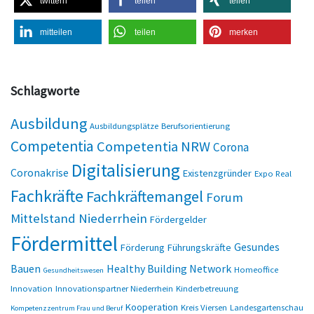
twittern
teilen
teilen
mitteilen
teilen
merken
Schlagworte
Ausbildung
Ausbildungsplätze
Berufsorientierung
Competentia
Competentia NRW
Corona
Digitalisierung
Coronakrise
Existenzgründer
Expo Real
Fachkräfte
Fachkräftemangel
Forum
Mittelstand Niederrhein
Fördergelder
Fördermittel
Gesundes
Förderung
Führungskräfte
Bauen
Healthy Building Network
Homeoffice
Gesundheitswesen
Innovation
Innovationspartner Niederrhein
Kinderbetreuung
Kooperation
Kreis Viersen
Landesgartenschau
Kompetenzzentrum Frau und Beruf