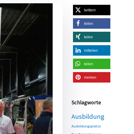
twittern
teilen
teilen
mitteilen
teilen
merken
Schlagworte
Ausbildung
Ausbildungsplätze