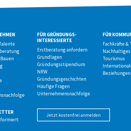
NEHMEN
FÜR GRÜNDUNGS­
FÜR KOMMU
INTERESSIERTE
Talente
Fachkräfte & 
Erstberatung anfordern
lberatung
Nachhaltiges
Grundlagen
 Bauen
Tourismus
Gründungsstipendium
ng
International
NRW
Beziehungen
Gründungsgeschichten
e
Häufige Fragen
Unternehmensnachfolge
snachfolge
ETTER
Jetzt kostenfrei anmelden
nformiert: