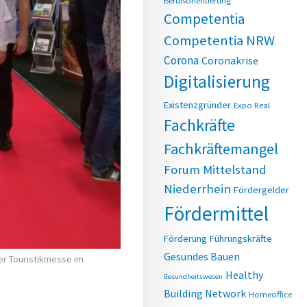
Berufsorientierung
Competentia
Competentia NRW
Corona
Coronakrise
Digitalisierung
Existenzgründer
Expo Real
Fachkräfte
Fachkräftemangel
Forum Mittelstand
Niederrhein
Fördergelder
Fördermittel
Förderung
Führungskräfte
Gesundes Bauen
er Touristikmesse im
Healthy
Gesundheitswesen
Building Network
Homeoffice