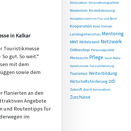
Innovation
Innovationspartner
Niederrhein
Kinderbetreuung
Kompetenzzentrum Frau und Beruf
Kooperation
Kreis Viersen
Mentoring
Landesgartenschau
sse in Kalkar
Netzwerk
MINT
Mittelstand
er Touristikmesse
Onlineshop
Personalpolitik
So gut. So weit.“
Pflege
Pferdezucht
Social Media
rsen mit dem
Sprechstunde
Tierzuchtberatung
rüggen sowie dem
Weiterbildung
Tourismus
zdi
Wirtschaftsförderung
Zukunft durch Innovation
r flanierten an den
Zuschüsse
attraktiven Angebote
n und Routentipps für
nderwegen im