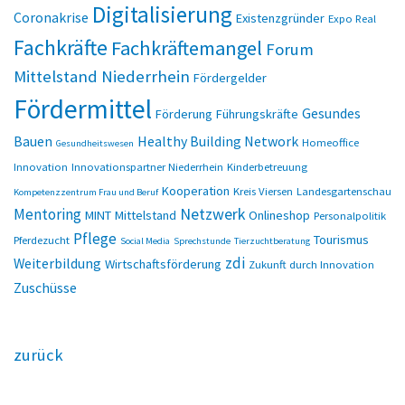
Digitalisierung
Coronakrise
Existenzgründer
Expo Real
Fachkräfte
Fachkräftemangel
Forum
Mittelstand Niederrhein
Fördergelder
Fördermittel
Gesundes
Förderung
Führungskräfte
Bauen
Healthy Building Network
Homeoffice
Gesundheitswesen
Innovation
Innovationspartner Niederrhein
Kinderbetreuung
Kooperation
Kreis Viersen
Landesgartenschau
Kompetenzzentrum Frau und Beruf
Netzwerk
Mentoring
MINT
Mittelstand
Onlineshop
Personalpolitik
Pflege
Tourismus
Pferdezucht
Social Media
Sprechstunde
Tierzuchtberatung
zdi
Weiterbildung
Wirtschaftsförderung
Zukunft durch Innovation
Zuschüsse
zurück