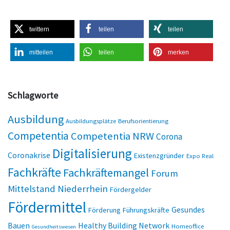
twittern
teilen
teilen
mitteilen
teilen
merken
Schlagworte
Ausbildung
Ausbildungsplätze
Berufsorientierung
Competentia
Competentia NRW
Corona
Digitalisierung
Coronakrise
Existenzgründer
Expo Real
Fachkräfte
Fachkräftemangel
Forum
Mittelstand Niederrhein
Fördergelder
Fördermittel
Gesundes
Förderung
Führungskräfte
Bauen
Healthy Building Network
Homeoffice
Gesundheitswesen