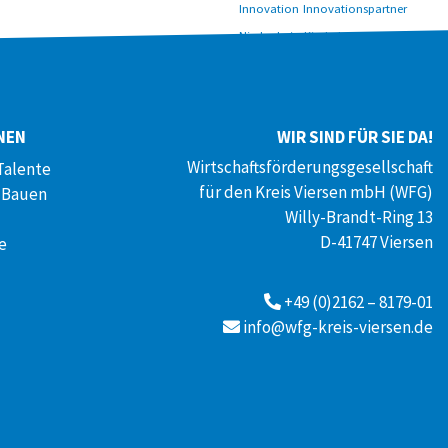
Innovation
Innovationspartner
Niederrhein
Kinderbetreuung
Kompetenzzentrum Frau und Beruf
Kooperation
Kreis Viersen
Mentoring
Landesgartenschau
NEN
WIR SIND FÜR SIE DA!
Netzwerk
MINT
Mittelstand
Wirtschaftsförderungsgesellschaft
Talente
Onlineshop
Personalpolitik
für den Kreis Viersen mbH (WFG)
 Bauen
Pflege
Pferdezucht
Social Media
Willy-Brandt-Ring 13
Sprechstunde
Tierzuchtberatung
D-41747 Viersen
e
Weiterbildung
Tourismus
zdi
Wirtschaftsförderung
+49 (0)2162 – 8179-01
Zukunft durch Innovation
info@wfg-kreis-viersen.de
Zuschüsse