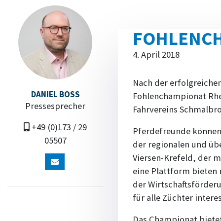
FOHLENCH
4. April 2018
Nach der erfolgreichen
DANIEL BOSS
Fohlenchampionat Rhei
Pressesprecher
Fahrvereins Schmalbr
+49 (0)173 / 29
Pferdefreunde können 
05507
der regionalen und üb
Viersen-Krefeld, der 
eine Plattform bieten
der Wirtschaftsförderu
für alle Züchter intere
Das Championat bietet