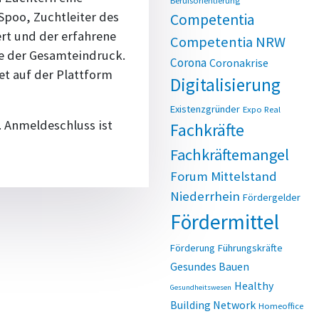
Berufsorientierung
Spoo, Zuchtleiter des
Competentia
rt und der erfahrene
Competentia NRW
e der Gesamteindruck.
Corona
Coronakrise
net auf der Plattform
Digitalisierung
Existenzgründer
Expo Real
 Anmeldeschluss ist
Fachkräfte
Fachkräftemangel
Forum Mittelstand
Niederrhein
Fördergelder
Fördermittel
Förderung
Führungskräfte
Gesundes Bauen
Healthy
Gesundheitswesen
Building Network
Homeoffice