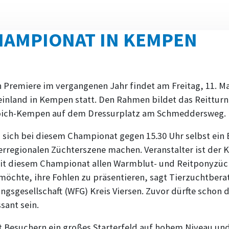
AMPIONAT IN KEMPEN
 Premiere im vergangenen Jahr findet am Freitag, 11. Mai
nland in Kempen statt. Den Rahmen bildet das Reitturni
oich-Kempen auf dem Dressurplatz am Schmeddersweg.
sich bei diesem Championat gegen 15.30 Uhr selbst ein 
erregionalen Züchterszene machen. Veranstalter ist der 
mit diesem Championat allen Warmblut- und Reitponyzüc
 möchte, ihre Fohlen zu präsentieren, sagt Tierzuchtber
ngsgesellschaft (WFG) Kreis Viersen. Zuvor dürfte schon
ssant sein.
 Besuchern ein großes Starterfeld auf hohem Niveau und