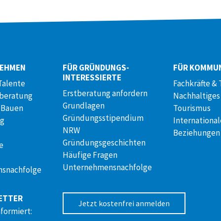
NEHMEN
FÜR GRÜNDUNGS­
FÜR KOMMU
INTERESSIERTE
Talente
Fachkräfte & 
Erstberatung anfordern
lberatung
Nachhaltiges
Grundlagen
 Bauen
Tourismus
Gründungsstipendium
ng
International
NRW
Beziehungen
Gründungsgeschichten
e
Häufige Fragen
Unternehmensnachfolge
snachfolge
ETTER
Jetzt kostenfrei anmelden
nformiert: