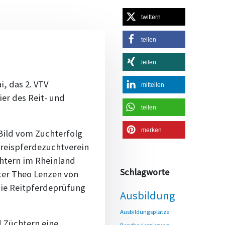
twittern
teilen
teilen
, das 2. VTV
mitteilen
er des Reit- und
teilen
merken
Bild vom Zuchterfolg
Kreispferdezuchtverein
htern im Rheinland
Schlagworte
ater Theo Lenzen von
 die Reitpferdeprüfung
Ausbildung
Ausbildungsplätze
 Züchtern eine