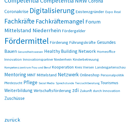
Competentia
Competentia NRW
Corona
Digitalisierung
Coronakrise
Existenzgründer
Expo Real
Fachkräfte
Fachkräftemangel
Forum
Mittelstand Niederrhein
Fördergelder
Fördermittel
Gesundes
Förderung
Führungskräfte
Bauen
Healthy Building Network
Homeoffice
Gesundheitswesen
Innovation
Innovationspartner Niederrhein
Kinderbetreuung
Kooperation
Kreis Viersen
Landesgartenschau
Kompetenzzentrum Frau und Beruf
Netzwerk
Mentoring
MINT
Mittelstand
Onlineshop
Personalpolitik
Pflege
Tourismus
Pferdezucht
Social Media
Sprechstunde
Tierzuchtberatung
zdi
Weiterbildung
Wirtschaftsförderung
Zukunft durch Innovation
Zuschüsse
zurück