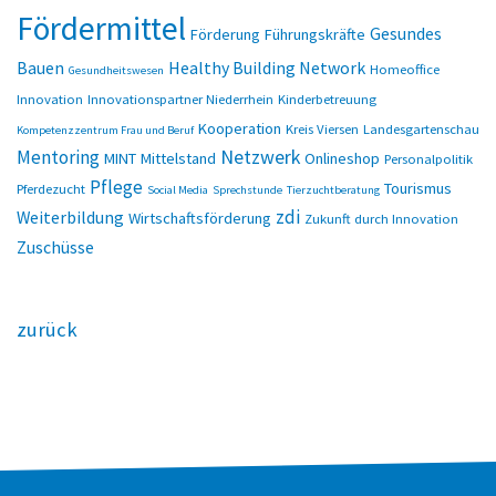
Fördermittel
Gesundes
Förderung
Führungskräfte
Bauen
Healthy Building Network
Homeoffice
Gesundheitswesen
Innovation
Innovationspartner Niederrhein
Kinderbetreuung
Kooperation
Kreis Viersen
Landesgartenschau
Kompetenzzentrum Frau und Beruf
Netzwerk
Mentoring
MINT
Mittelstand
Onlineshop
Personalpolitik
Pflege
Tourismus
Pferdezucht
Social Media
Sprechstunde
Tierzuchtberatung
zdi
Weiterbildung
Wirtschaftsförderung
Zukunft durch Innovation
Zuschüsse
zurück