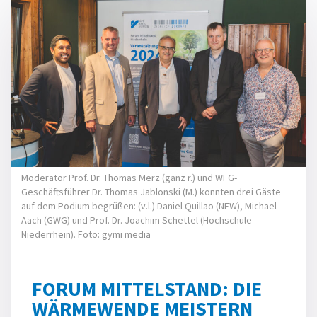
Moderator Prof. Dr. Thomas Merz (ganz r.) und WFG-
Geschäftsführer Dr. Thomas Jablonski (M.) konnten drei Gäste
auf dem Podium begrüßen: (v.l.) Daniel Quillao (NEW), Michael
Aach (GWG) und Prof. Dr. Joachim Schettel (Hochschule
Niederrhein). Foto: gymi media
FORUM MITTELSTAND: DIE
WÄRMEWENDE MEISTERN