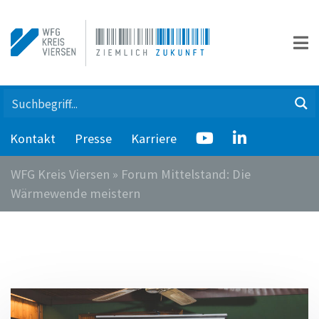
Kontakt
Presse
Karriere
WFG Kreis Viersen
»
Forum Mittelstand: Die
Wärmewende meistern