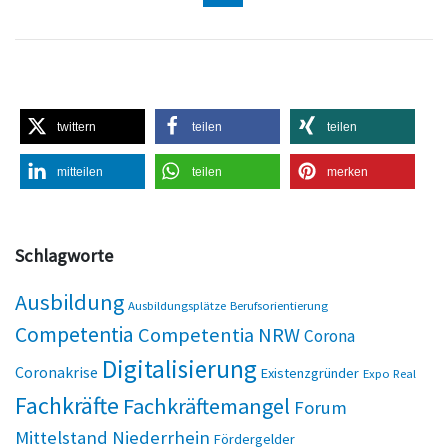
twittern
teilen
teilen
mitteilen
teilen
merken
Schlagworte
Ausbildung
Ausbildungsplätze
Berufsorientierung
Competentia
Competentia NRW
Corona
Digitalisierung
Coronakrise
Existenzgründer
Expo Real
Fachkräfte
Fachkräftemangel
Forum
Mittelstand Niederrhein
Fördergelder