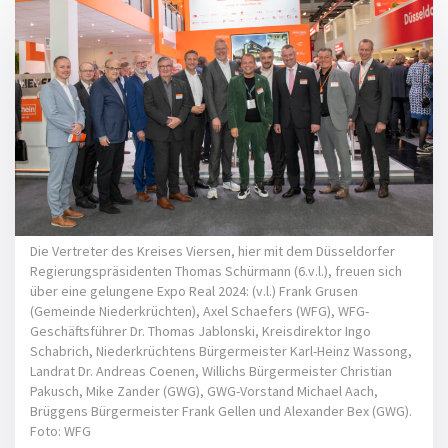
Die Vertreter des Kreises Viersen, hier mit dem Düsseldorfer
Regierungspräsidenten Thomas Schürmann (6.v.l.), freuen sich
über eine gelungene Expo Real 2024: (v.l.) Frank Grusen
(Gemeinde Niederkrüchten), Axel Schaefers (WFG), WFG-
Geschäftsführer Dr. Thomas Jablonski, Kreisdirektor Ingo
Schabrich, Niederkrüchtens Bürgermeister Karl-Heinz Wassong,
Landrat Dr. Andreas Coenen, Willichs Bürgermeister Christian
Pakusch, Mike Zander (GWG), GWG-Vorstand Michael Aach,
Brüggens Bürgermeister Frank Gellen und Alexander Bex (GWG).
Foto: WFG