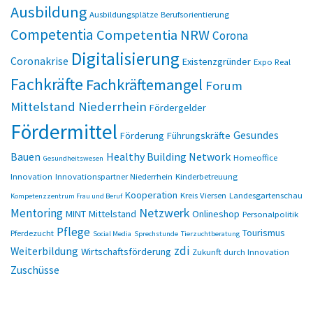
Ausbildung
Ausbildungsplätze
Berufsorientierung
Competentia
Competentia NRW
Corona
Digitalisierung
Coronakrise
Existenzgründer
Expo Real
Fachkräfte
Fachkräftemangel
Forum
Mittelstand Niederrhein
Fördergelder
Fördermittel
Gesundes
Förderung
Führungskräfte
Bauen
Healthy Building Network
Homeoffice
Gesundheitswesen
Innovation
Innovationspartner Niederrhein
Kinderbetreuung
Kooperation
Kreis Viersen
Landesgartenschau
Kompetenzzentrum Frau und Beruf
Netzwerk
Mentoring
MINT
Mittelstand
Onlineshop
Personalpolitik
Pflege
Tourismus
Pferdezucht
Social Media
Sprechstunde
Tierzuchtberatung
zdi
Weiterbildung
Wirtschaftsförderung
Zukunft durch Innovation
Zuschüsse