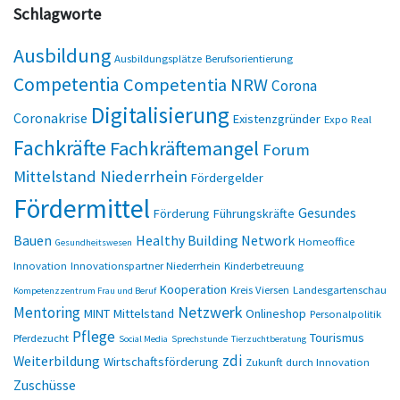
Schlagworte
Ausbildung
Ausbildungsplätze
Berufsorientierung
Competentia
Competentia NRW
Corona
Digitalisierung
Coronakrise
Existenzgründer
Expo Real
Fachkräfte
Fachkräftemangel
Forum
Mittelstand Niederrhein
Fördergelder
Fördermittel
Gesundes
Förderung
Führungskräfte
Bauen
Healthy Building Network
Homeoffice
Gesundheitswesen
Innovation
Innovationspartner Niederrhein
Kinderbetreuung
Kooperation
Kreis Viersen
Landesgartenschau
Kompetenzzentrum Frau und Beruf
Netzwerk
Mentoring
MINT
Mittelstand
Onlineshop
Personalpolitik
Pflege
Tourismus
Pferdezucht
Social Media
Sprechstunde
Tierzuchtberatung
zdi
Weiterbildung
Wirtschaftsförderung
Zukunft durch Innovation
Zuschüsse