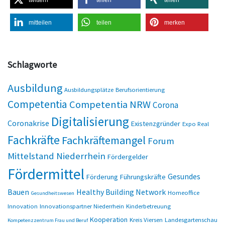
twittern
teilen
teilen
mitteilen
teilen
merken
Schlagworte
Ausbildung
Ausbildungsplätze
Berufsorientierung
Competentia
Competentia NRW
Corona
Digitalisierung
Coronakrise
Existenzgründer
Expo Real
Fachkräfte
Fachkräftemangel
Forum
Mittelstand Niederrhein
Fördergelder
Fördermittel
Gesundes
Förderung
Führungskräfte
Bauen
Healthy Building Network
Homeoffice
Gesundheitswesen
Innovation
Innovationspartner Niederrhein
Kinderbetreuung
Kooperation
Kreis Viersen
Landesgartenschau
Kompetenzzentrum Frau und Beruf