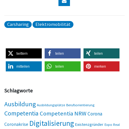
Carsharing
Elektromobilität
twittern
teilen
teilen
mitteilen
teilen
merken
Schlagworte
Ausbildung
Ausbildungsplätze
Berufsorientierung
Competentia
Competentia NRW
Corona
Digitalisierung
Coronakrise
Existenzgründer
Expo Real