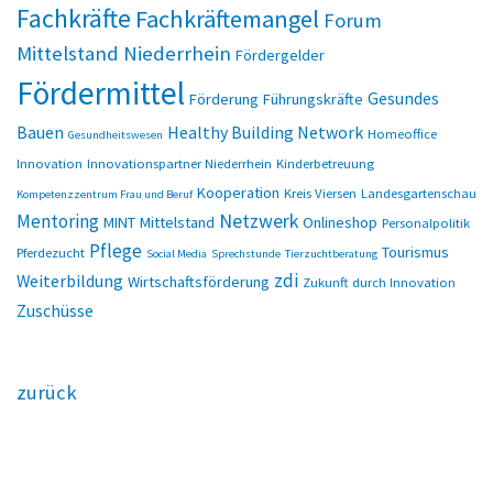
Fachkräfte
Fachkräftemangel
Forum
Mittelstand Niederrhein
Fördergelder
Fördermittel
Gesundes
Förderung
Führungskräfte
Bauen
Healthy Building Network
Homeoffice
Gesundheitswesen
Innovation
Innovationspartner Niederrhein
Kinderbetreuung
Kooperation
Kreis Viersen
Landesgartenschau
Kompetenzzentrum Frau und Beruf
Netzwerk
Mentoring
MINT
Mittelstand
Onlineshop
Personalpolitik
Pflege
Tourismus
Pferdezucht
Social Media
Sprechstunde
Tierzuchtberatung
zdi
Weiterbildung
Wirtschaftsförderung
Zukunft durch Innovation
Zuschüsse
zurück