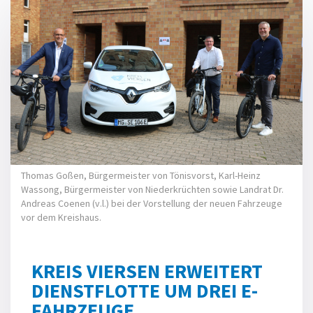
Thomas Goßen, Bürgermeister von Tönisvorst, Karl-Heinz
Wassong, Bürgermeister von Niederkrüchten sowie Landrat Dr.
Andreas Coenen (v.l.) bei der Vorstellung der neuen Fahrzeuge
vor dem Kreishaus.
KREIS VIERSEN ERWEITERT
DIENSTFLOTTE UM DREI E-
FAHRZEUGE