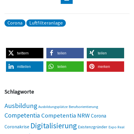
Corona
Luftfilteranlage
twittern
teilen
teilen
mitteilen
teilen
merken
Schlagworte
Ausbildung
Ausbildungsplätze
Berufsorientierung
Competentia
Competentia NRW
Corona
Digitalisierung
Coronakrise
Existenzgründer
Expo Real