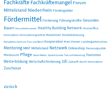
Fachkräfte
Fachkräftemangel
Forum
Mittelstand Niederrhein
Fördergelder
Fördermittel
Gesundes
Förderung
Führungskräfte
Bauen
Healthy Building Network
Homeoffice
Gesundheitswesen
Innovation
Innovationspartner Niederrhein
Kinderbetreuung
Kooperation
Kreis Viersen
Landesgartenschau
Kompetenzzentrum Frau und Beruf
Netzwerk
Mentoring
MINT
Mittelstand
Onlineshop
Personalpolitik
Pflege
Tourismus
Pferdezucht
Social Media
Sprechstunde
Tierzuchtberatung
zdi
Weiterbildung
Wirtschaftsförderung
Zukunft durch Innovation
Zuschüsse
zurück