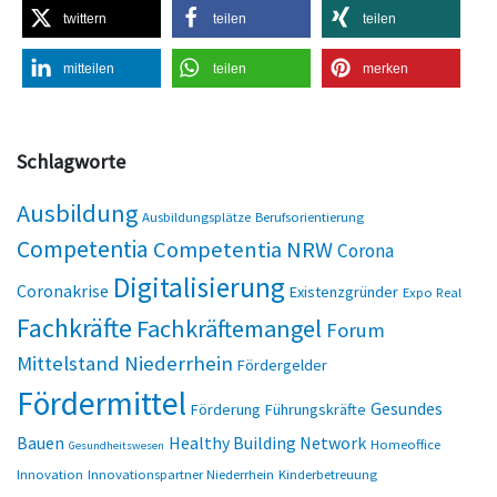
twittern
teilen
teilen
mitteilen
teilen
merken
Schlagworte
Ausbildung
Ausbildungsplätze
Berufsorientierung
Competentia
Competentia NRW
Corona
Digitalisierung
Coronakrise
Existenzgründer
Expo Real
Fachkräfte
Fachkräftemangel
Forum
Mittelstand Niederrhein
Fördergelder
Fördermittel
Gesundes
Förderung
Führungskräfte
Bauen
Healthy Building Network
Homeoffice
Gesundheitswesen
Innovation
Innovationspartner Niederrhein
Kinderbetreuung