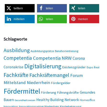
twittern
teilen
teilen
mitteilen
teilen
merken
Schlagworte
Ausbildung
Ausbildungsplätze
Berufsorientierung
Competentia
Competentia NRW
Corona
Digitalisierung
Coronakrise
Existenzgründer
Expo Real
Fachkräfte
Fachkräftemangel
Forum
Mittelstand Niederrhein
Fördergelder
Fördermittel
Gesundes
Förderung
Führungskräfte
Bauen
Healthy Building Network
Homeoffice
Gesundheitswesen
Innovation
Innovationspartner Niederrhein
Kinderbetreuung