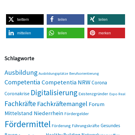
twittern
teilen
teilen
mitteilen
teilen
merken
Schlagworte
Ausbildung
Ausbildungsplätze
Berufsorientierung
Competentia
Competentia NRW
Corona
Digitalisierung
Coronakrise
Existenzgründer
Expo Real
Fachkräfte
Fachkräftemangel
Forum
Mittelstand Niederrhein
Fördergelder
Fördermittel
Gesundes
Förderung
Führungskräfte
Bauen
Healthy Building Network
Homeoffice