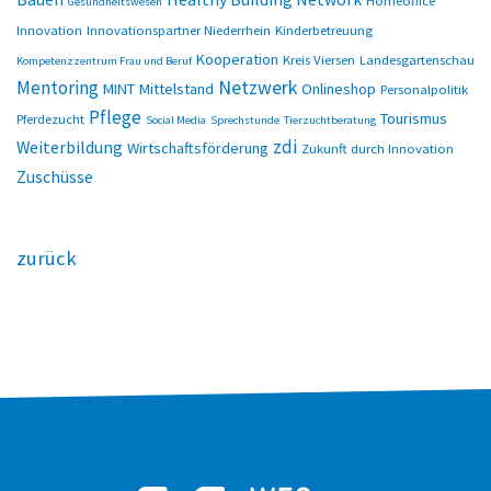
Gesundheitswesen
Innovation
Innovationspartner Niederrhein
Kinderbetreuung
Kooperation
Kreis Viersen
Landesgartenschau
Kompetenzzentrum Frau und Beruf
Netzwerk
Mentoring
MINT
Mittelstand
Onlineshop
Personalpolitik
Pflege
Tourismus
Pferdezucht
Social Media
Sprechstunde
Tierzuchtberatung
zdi
Weiterbildung
Wirtschaftsförderung
Zukunft durch Innovation
Zuschüsse
zurück