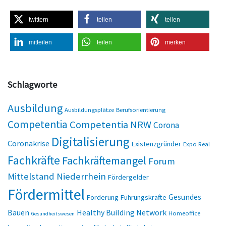
twittern
teilen
teilen
mitteilen
teilen
merken
Schlagworte
Ausbildung
Ausbildungsplätze
Berufsorientierung
Competentia
Competentia NRW
Corona
Digitalisierung
Coronakrise
Existenzgründer
Expo Real
Fachkräfte
Fachkräftemangel
Forum
Mittelstand Niederrhein
Fördergelder
Fördermittel
Gesundes
Förderung
Führungskräfte
Bauen
Healthy Building Network
Homeoffice
Gesundheitswesen