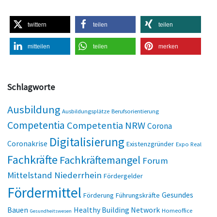
twittern
teilen
teilen
mitteilen
teilen
merken
Schlagworte
Ausbildung
Ausbildungsplätze
Berufsorientierung
Competentia
Competentia NRW
Corona
Digitalisierung
Coronakrise
Existenzgründer
Expo Real
Fachkräfte
Fachkräftemangel
Forum
Mittelstand Niederrhein
Fördergelder
Fördermittel
Gesundes
Förderung
Führungskräfte
Bauen
Healthy Building Network
Homeoffice
Gesundheitswesen