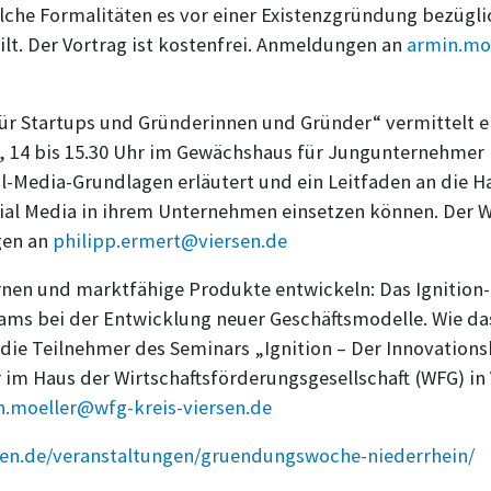
lche Formalitäten es vor einer Existenzgründung bezüglic
lt. Der Vortrag ist kostenfrei. Anmeldungen an
armin.mo
für Startups und Gründerinnen und Gründer“ vermittelt
 14 bis 15.30 Uhr im Gewächshaus für Jungunternehmer i
l-Media-Grundlagen erläutert und ein Leitfaden an die
ocial Media in ihrem Unternehmen einsetzen können. Der 
gen an
philipp.ermert@viersen.de
nen und marktfähige Produkte entwickeln: Das Ignitio
ams bei der Entwicklung neuer Geschäftsmodelle. Wie 
 die Teilnehmer des Seminars „Ignition – Der Innovation
 im Haus der Wirtschaftsförderungsgesellschaft (WFG) in V
n.moeller@wfg-kreis-viersen.de
rsen.de/veranstaltungen/gruendungswoche-niederrhein/