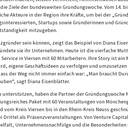
nd die Ziele der bundesweiten Gründungswoche. Vom 14. b
iche Akteure in der Region ihre Kräfte, um bei der „Gr
sinteressierten, Startups sowie Gründerinnen und Gründ
stständigkeit mitzugeben.
nzgründer sein können, zeigt das Beispiel von Diana Eisen
ündete sie ihr Unternehmen. Heute ist die vierfache Mutt
Service in Viersen mit 60 Mitarbeitern. Ihre Story ist ein
ird, eigene Geschäftsideen zu verfolgen und umzusetzen 
 dass der Weg nicht immer einfach war: „Man braucht D
auben“, sagt Diana Eisenblätter.
 unterstützen, haben die Partner der Gründungswoche N
ungsreiches Paket mit 60 Veranstaltungen von Mönchen
d vom Kreis Viersen bis in den Rhein-Kreis Neuss geschnü
ei Drittel als Präsenzveranstaltungen. Von Venture Capita
elfalt, Unternehmensnachfolge und die Besonderheiten