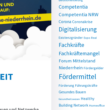
Berufsorientierung
Competentia
Competentia NRW
Corona
Coronakrise
Digitalisierung
Existenzgründer
Expo Real
Fachkräfte
Fachkräftemangel
Forum Mittelstand
Niederrhein
Fördergelder
EIT
Fördermittel
Förderung
Führungskräfte
Gesundes Bauen
Healthy
Gesundheitswesen
Building Network
Homeoffice
auen und Netzwerke