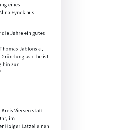
ung eines
 Alina Eynck aus
 die Jahre ein gutes
. Thomas Jablonski,
ie Gründungswoche ist
 hin zur
“
reis Viersen statt.
Uhr, im
r Holger Latzel einen