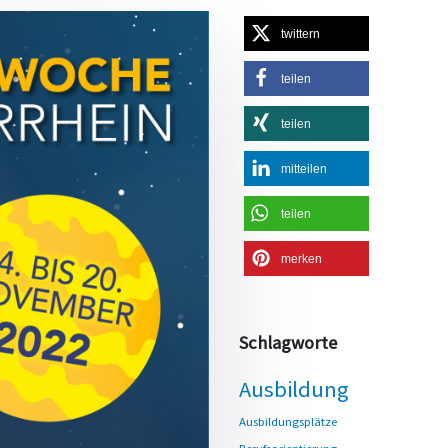
twittern
teilen
teilen
mitteilen
teilen
merken
Schlagworte
Ausbildung
Ausbildungsplätze