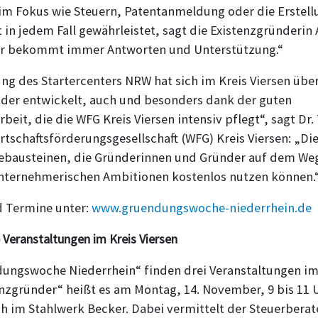
im Fokus wie Steuern, Patentanmeldung oder die Erstell
t in jedem Fall gewährleistet, sagt die Existenzgründerin
der bekommt immer Antworten und Unterstützung.“
g des Startercenters NRW hat sich im Kreis Viersen über
nder entwickelt, auch und besonders dank der guten
it, die die WFG Kreis Viersen intensiv pflegt“, sagt Dr
rtschaftsförderungsgesellschaft (WFG) Kreis Viersen: „D
icebausteinen, die Gründerinnen und Gründer auf dem Weg
unternehmerischen Ambitionen kostenlos nutzen können.
d Termine unter:
www.gruendungswoche-niederrhein.de
Veranstaltungen im Kreis Viersen
ngswoche Niederrhein“ finden drei Veranstaltungen im K
enzgründer“ heißt es am Montag, 14. November, 9 bis 11 
 im Stahlwerk Becker. Dabei vermittelt der Steuerberate