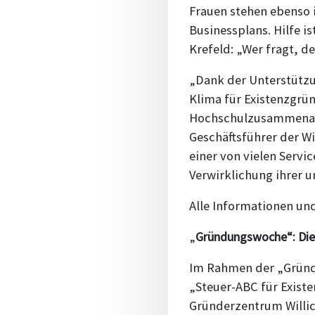
Frauen stehen ebenso 
Businessplans. Hilfe is
Krefeld: „Wer fragt, 
„Dank der Unterstützun
Klima für Existenzgrü
Hochschulzusammenarbe
Geschäftsführer der Wi
einer von vielen Serv
Verwirklichung ihrer 
Alle Informationen un
„
Gründungswoche“: Die 
Im Rahmen der „Gründu
„Steuer-ABC für Exist
Gründerzentrum Willich