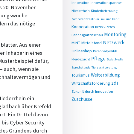
Innovation
Innovationspartner
is 20. November
Niederrhein
Kinderbetreuung
ündungswoche
Kompetenzzentrum Frau und Beruf
ern das nötige
Kooperation
Kreis Viersen
Mentoring
Landesgartenschau
Netzwerk
MINT
Mittelstand
blätter. Aus einer
Onlineshop
Personalpolitik
er Inhaberin eines
Pflege
Pferdezucht
 Musterbeispiel dafür,
Social Media
– auch, wenn sie
Sprechstunde
Tierzuchtberatung
Weiterbildung
Tourismus
urchhaltevermögen und
zdi
Wirtschaftsförderung
Zukunft durch Innovation
iederrhein ein
Zuschüsse
gladbach über Krefeld
rt. Ein Drittel davon
l bis Cyber Security
 des Gründens durch