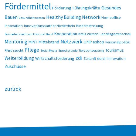
Fördermittel
Gesundes
Förderung
Führungskräfte
Bauen
Healthy Building Network
Homeoffice
Gesundheitswesen
Innovation
Innovationspartner Niederrhein
Kinderbetreuung
Kooperation
Kreis Viersen
Landesgartenschau
Kompetenzzentrum Frau und Beruf
Netzwerk
Mentoring
MINT
Mittelstand
Onlineshop
Personalpolitik
Pflege
Tourismus
Pferdezucht
Social Media
Sprechstunde
Tierzuchtberatung
zdi
Weiterbildung
Wirtschaftsförderung
Zukunft durch Innovation
Zuschüsse
zurück