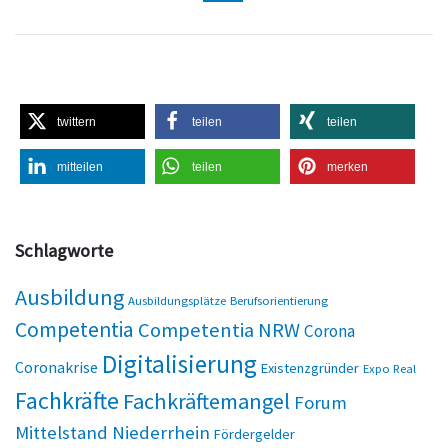
twittern
teilen
teilen
mitteilen
teilen
merken
Schlagworte
Ausbildung
Ausbildungsplätze
Berufsorientierung
Competentia
Competentia NRW
Corona
Digitalisierung
Coronakrise
Existenzgründer
Expo Real
Fachkräfte
Fachkräftemangel
Forum
Mittelstand Niederrhein
Fördergelder