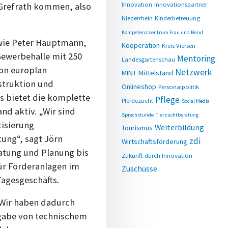
Innovation
Innovationspartner
 Grefrath kommen, also
Niederrhein
Kinderbetreuung
Kompetenzzentrum Frau und Beruf
wie Peter Hauptmann,
Kooperation
Kreis Viersen
Gewerbehalle mit 250
Mentoring
Landesgartenschau
von europlan
Netzwerk
MINT
Mittelstand
struktion und
Onlineshop
Personalpolitik
s bietet die komplette
Pflege
Pferdezucht
Social Media
nd aktiv. „Wir sind
Sprechstunde
Tierzuchtberatung
tisierung
Weiterbildung
Tourismus
tung“, sagt Jörn
zdi
Wirtschaftsförderung
atung und Planung bis
Zukunft durch Innovation
ür Förderanlagen im
Zuschüsse
Tagesgeschäfts.
 „Wir haben dadurch
gabe von technischem