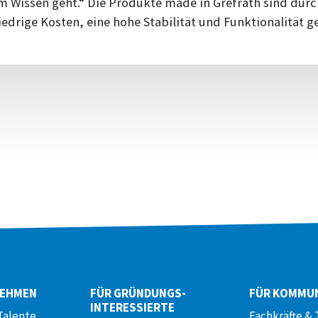
m Wissen geht.“ Die Produkte made in Grefrath sind durc
edrige Kosten, eine hohe Stabilität und Funktionalität 
NEHMEN
FÜR GRÜNDUNGS­
FÜR KOMMU
INTERESSIERTE
Talente
Fachkräfte & 