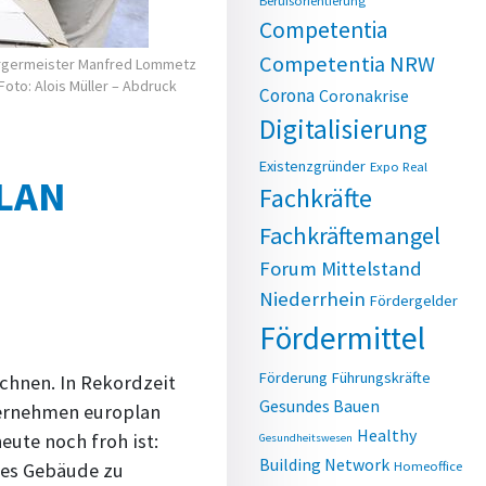
Berufsorientierung
Competentia
Competentia NRW
 Bürgermeister Manfred Lommetz
Foto: Alois Müller – Abdruck
Corona
Coronakrise
Digitalisierung
Existenzgründer
Expo Real
LAN
Fachkräfte
Fachkräftemangel
Forum Mittelstand
Niederrhein
Fördergelder
Fördermittel
Förderung
Führungskräfte
chnen. In Rekordzeit
Gesundes Bauen
ternehmen europlan
Healthy
ute noch froh ist:
Gesundheitswesen
Building Network
Homeoffice
nes Gebäude zu