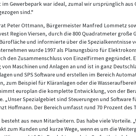
t im Gewerbepark war ideal, zumal wir ursprünglich aus
gezogen sind.“
rat Peter Ottmann, Bürgermeister Manfred Lommetz so
nvest Region Viersen, durch die 800 Quadratmeter große 
ürofläche und informierte über die Spezialkenntnisse 
ternehmen wurde 1997 als Planungsbüro für Elektrokon
rch den Zusammenschluss von Einzelfirmen gegründet. E
 von Maschinen und Anlagen an und ist in ganz Deutschla
nlagen und SPS Software und erstellen im Bereich Automa
n, zum Beispiel für Kläranlagen oder die Wasseraufberei
immt europlan die komplette Entwicklung, von der Ber
e. „Unser Spezialgebiet sind Steuerungen und Software f
änzt Hoffmann. Der Bereich umfasst rund 70 Prozent des 
 besteht aus neun Mitarbeitern. Das habe viele Vorteile.
takt zum Kunden und kurze Wege, wenn es um die Weiter