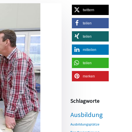
twittern
teilen
teilen
mitteilen
teilen
merken
Schlagworte
Ausbildung
Ausbildungsplätze