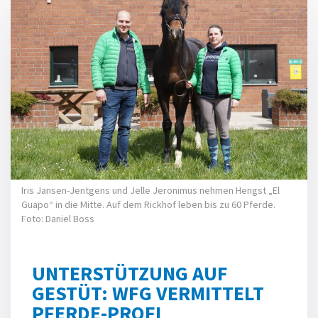
Iris Jansen-Jentgens und Jelle Jeronimus nehmen Hengst „El
Guapo“ in die Mitte. Auf dem Rickhof leben bis zu 60 Pferde.
Foto: Daniel Boss
UNTERSTÜTZUNG AUF
GESTÜT: WFG VERMITTELT
PFERDE-PROFI