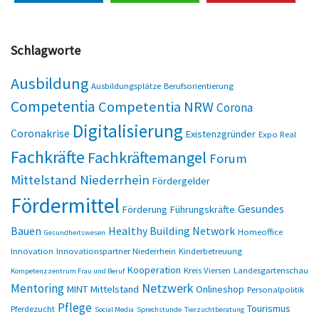
Schlagworte
Ausbildung
Ausbildungsplätze
Berufsorientierung
Competentia
Competentia NRW
Corona
Digitalisierung
Coronakrise
Existenzgründer
Expo Real
Fachkräfte
Fachkräftemangel
Forum
Mittelstand Niederrhein
Fördergelder
Fördermittel
Gesundes
Förderung
Führungskräfte
Bauen
Healthy Building Network
Homeoffice
Gesundheitswesen
Innovation
Innovationspartner Niederrhein
Kinderbetreuung
Kooperation
Kreis Viersen
Landesgartenschau
Kompetenzzentrum Frau und Beruf
Netzwerk
Mentoring
MINT
Mittelstand
Onlineshop
Personalpolitik
Pflege
Tourismus
Pferdezucht
Social Media
Sprechstunde
Tierzuchtberatung