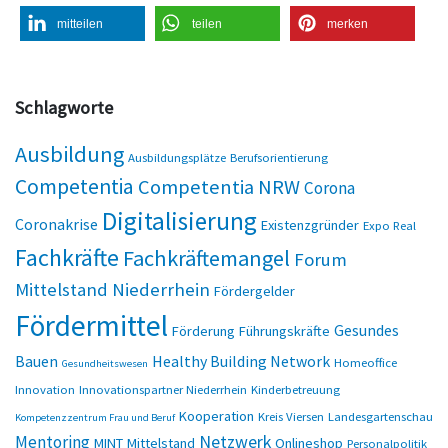
mitteilen
teilen
merken
Schlagworte
Ausbildung
Ausbildungsplätze
Berufsorientierung
Competentia
Competentia NRW
Corona
Digitalisierung
Coronakrise
Existenzgründer
Expo Real
Fachkräfte
Fachkräftemangel
Forum
Mittelstand Niederrhein
Fördergelder
Fördermittel
Gesundes
Förderung
Führungskräfte
Bauen
Healthy Building Network
Homeoffice
Gesundheitswesen
Innovation
Innovationspartner Niederrhein
Kinderbetreuung
Kooperation
Kreis Viersen
Landesgartenschau
Kompetenzzentrum Frau und Beruf
Netzwerk
Mentoring
MINT
Mittelstand
Onlineshop
Personalpolitik