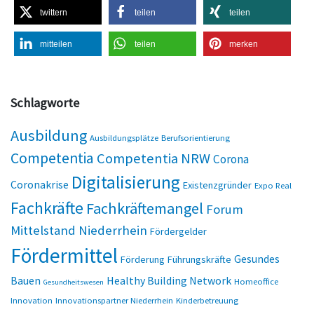
twittern
teilen
teilen
mitteilen
teilen
merken
Schlagworte
Ausbildung
Ausbildungsplätze
Berufsorientierung
Competentia
Competentia NRW
Corona
Digitalisierung
Coronakrise
Existenzgründer
Expo Real
Fachkräfte
Fachkräftemangel
Forum
Mittelstand Niederrhein
Fördergelder
Fördermittel
Gesundes
Förderung
Führungskräfte
Bauen
Healthy Building Network
Homeoffice
Gesundheitswesen
Innovation
Innovationspartner Niederrhein
Kinderbetreuung