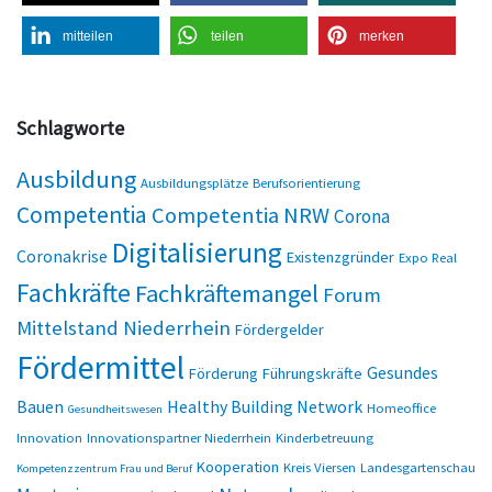
mitteilen
teilen
merken
Schlagworte
Ausbildung
Ausbildungsplätze
Berufsorientierung
Competentia
Competentia NRW
Corona
Digitalisierung
Coronakrise
Existenzgründer
Expo Real
Fachkräfte
Fachkräftemangel
Forum
Mittelstand Niederrhein
Fördergelder
Fördermittel
Gesundes
Förderung
Führungskräfte
Bauen
Healthy Building Network
Homeoffice
Gesundheitswesen
Innovation
Innovationspartner Niederrhein
Kinderbetreuung
Kooperation
Kreis Viersen
Landesgartenschau
Kompetenzzentrum Frau und Beruf