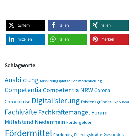
twittern
teilen
teilen
mitteilen
teilen
merken
Schlagworte
Ausbildung
Ausbildungsplätze
Berufsorientierung
Competentia
Competentia NRW
Corona
Digitalisierung
Coronakrise
Existenzgründer
Expo Real
Fachkräfte
Fachkräftemangel
Forum
Mittelstand Niederrhein
Fördergelder
Fördermittel
Gesundes
Förderung
Führungskräfte