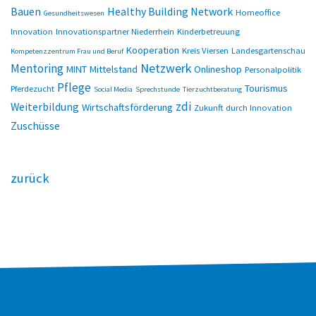
Bauen
Healthy Building Network
Homeoffice
Gesundheitswesen
Innovation
Innovationspartner Niederrhein
Kinderbetreuung
Kooperation
Kreis Viersen
Landesgartenschau
Kompetenzzentrum Frau und Beruf
Netzwerk
Mentoring
MINT
Mittelstand
Onlineshop
Personalpolitik
Pflege
Tourismus
Pferdezucht
Social Media
Sprechstunde
Tierzuchtberatung
zdi
Weiterbildung
Wirtschaftsförderung
Zukunft durch Innovation
Zuschüsse
zurück