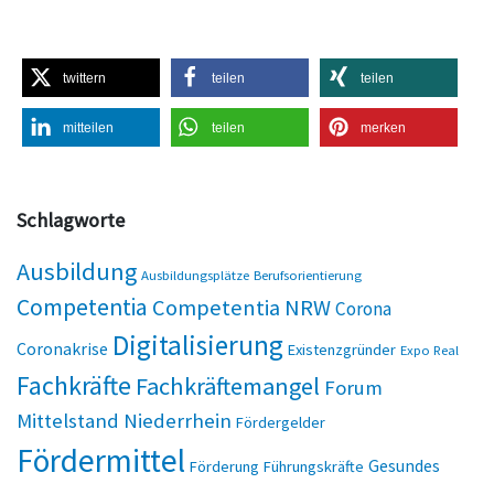
twittern
teilen
teilen
mitteilen
teilen
merken
Schlagworte
Ausbildung
Ausbildungsplätze
Berufsorientierung
Competentia
Competentia NRW
Corona
Digitalisierung
Coronakrise
Existenzgründer
Expo Real
Fachkräfte
Fachkräftemangel
Forum
Mittelstand Niederrhein
Fördergelder
Fördermittel
Gesundes
Förderung
Führungskräfte