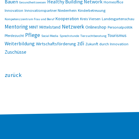
Bauen
Healthy Building Network
Homeoffice
Gesundheitswesen
Innovation
Innovationspartner Niederrhein
Kinderbetreuung
Kooperation
Kreis Viersen
Landesgartenschau
Kompetenzzentrum Frau und Beruf
Netzwerk
Mentoring
MINT
Mittelstand
Onlineshop
Personalpolitik
Pflege
Tourismus
Pferdezucht
Social Media
Sprechstunde
Tierzuchtberatung
zdi
Weiterbildung
Wirtschaftsförderung
Zukunft durch Innovation
Zuschüsse
zurück