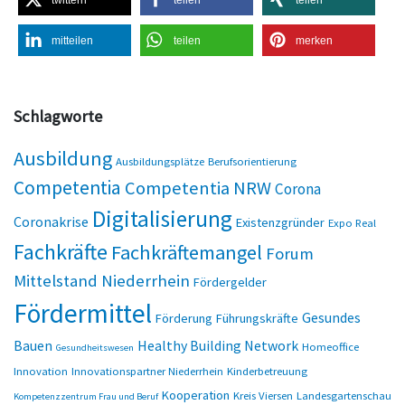
mitteilen
teilen
merken
Schlagworte
Ausbildung
Ausbildungsplätze
Berufsorientierung
Competentia
Competentia NRW
Corona
Digitalisierung
Coronakrise
Existenzgründer
Expo Real
Fachkräfte
Fachkräftemangel
Forum
Mittelstand Niederrhein
Fördergelder
Fördermittel
Gesundes
Förderung
Führungskräfte
Bauen
Healthy Building Network
Homeoffice
Gesundheitswesen
Innovation
Innovationspartner Niederrhein
Kinderbetreuung
Kooperation
Kreis Viersen
Landesgartenschau
Kompetenzzentrum Frau und Beruf